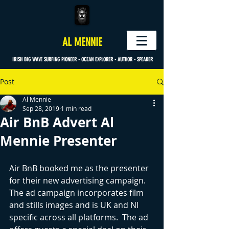
AL MENNIE
IRISH BIG WAVE SURFING PIONEER - OCEAN EXPLORER - AUTHOR - SPEAKER
Post
Al Mennie
Sep 28, 2019
1 min read
Air BnB Advert Al
Mennie Presenter
Air BnB booked me as the presenter 
for their new advertising campaign.  
The ad campaign incorporates film 
and stills images and is UK and NI 
specific across all platforms.  The ad 