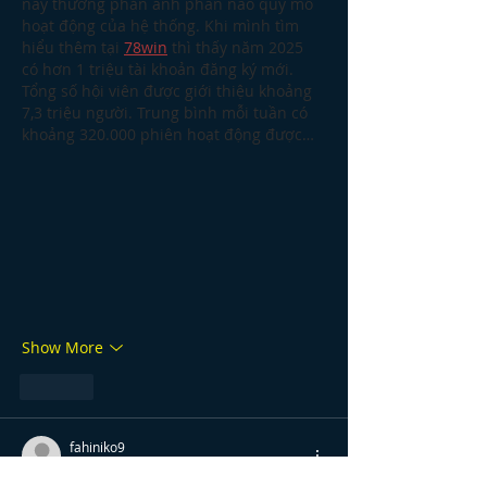
này thường phản ánh phần nào quy mô 
hoạt động của hệ thống. Khi mình tìm 
hiểu thêm tại 
78win
 thì thấy năm 2025 
có hơn 1 triệu tài khoản đăng ký mới. 
Tổng số hội viên được giới thiệu khoảng 
7,3 triệu người. Trung bình mỗi tuần có 
khoảng 320.000 phiên hoạt động được…
Show More
Like
fahiniko9
Jan 02